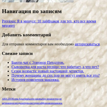
Навигация по записям
Previous:
Я в минусе: 10 лайфхаков для тех, кто все время
мерзнет
Добавить комментарий
Для отправки комментария вам необходимо
авторизоваться
.
Свежие записи
Бьюти-чат с Элеонор Пендлтон.
Сыворотка для роста ресниц: что работает, а что нет?
Сезон возраста: новый настоящий детектив.
Почему женщины до сих пор не могут иметь все это?
История появления макияжа.
Метки
AMA 2019
Елена Крыгина
бьюти-хаки
выбор визажистов
для
начинающих
звезды
интервью
история
лайфхак
макияж
макияж