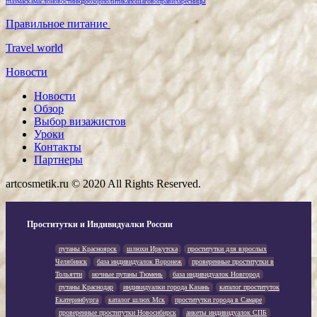
глаз
маска
масло
новости
нюд
обзор
политика
пошагово
правила
ресницы
Правильное питание
Travel world
Новости
Новости
Обзор
Выбор визажистов
Уроки
Контакты
Партнеры
artcosmetik.ru © 2020 All Rights Reserved.
Проститутки и Индивидуалки России
путаны Красноярск
шлюхи Иркутска
проститутки для взрослых
Челябинск
база индивидуалок Воронеж
проверенные проститутки в
Тольятти
ночные путаны Тюмень
база индивидуалок Новгород
путаны Краснодар
индивидуалки города Казань
каталог проституток
Екатеринбурга
каталог шлюх Мск
проститутки города в Самаре
проверенные проститутки Новосибирск
анкеты индивидуалок СПБ