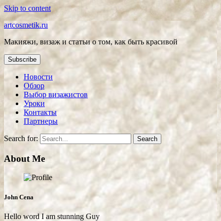
Skip to content
artcosmetik.ru
Макияжи, визаж и статьи о том, как быть красивой
Subscribe
Новости
Обзор
Выбор визажистов
Уроки
Контакты
Партнеры
Search for:
About Me
John Cena
Hello word I am stunning Guy