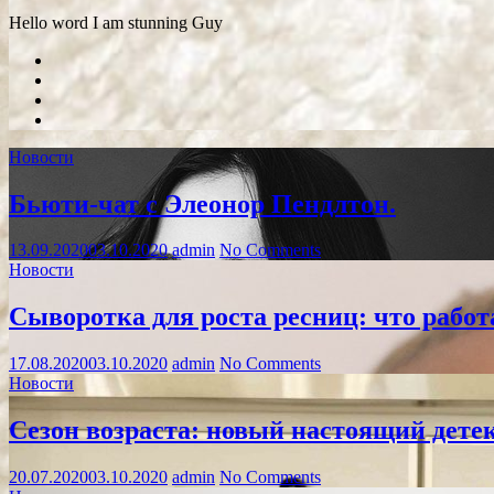
Hello word I am stunning Guy
Новости
Бьюти-чат с Элеонор Пендлтон.
13.09.2020
03.10.2020
admin
No Comments
Новости
Сыворотка для роста ресниц: что работа
17.08.2020
03.10.2020
admin
No Comments
Новости
Сезон возраста: новый настоящий дете
20.07.2020
03.10.2020
admin
No Comments