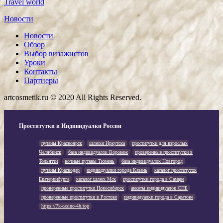
Travel world
Новости
Новости
Обзор
Выбор визажистов
Уроки
Контакты
Партнеры
artcosmetik.ru © 2020 All Rights Reserved.
Проститутки и Индивидуалки России
путаны Красноярск
шлюхи Иркутска
проститутки для взрослых
Челябинск
база индивидуалок Воронеж
проверенные проститутки в
Тольятти
ночные путаны Тюмень
база индивидуалок Новгород
путаны Краснодар
индивидуалки города Казань
каталог проституток
Екатеринбурга
каталог шлюх Мск
проститутки города в Самаре
проверенные проститутки Новосибирск
анкеты индивидуалок СПБ
проверенные проститутки в Ростове
индивидуалки города в Саратове
https://7k-casino-4h.top