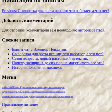
Навигация по записям
Previous:
Сыворотка для роста ресниц: что работает, а что нет?
Добавить комментарий
Для отправки комментария вам необходимо
авторизоваться
.
Свежие записи
Бьюти-чат с Элеонор Пендлтон.
Сыворотка для роста ресниц: что работает, а что нет?
Сезон возраста: новый настоящий детектив.
Почему женщины до сих пор не могут иметь все это?
История появления макияжа.
Метки
AMA 2019
Елена Крыгина
бьюти-хаки
выбор визажистов
для
начинающих
звезды
интервью
история
лайфхак
макияж
макияж
глаз
маска
масло
новости
нюд
обзор
политика
пошагово
правила
ресницы
Правильное питание