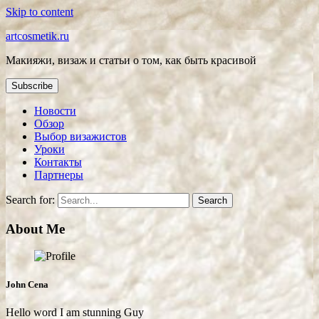
Skip to content
artcosmetik.ru
Макияжи, визаж и статьи о том, как быть красивой
Subscribe
Новости
Обзор
Выбор визажистов
Уроки
Контакты
Партнеры
Search for:
About Me
John Cena
Hello word I am stunning Guy