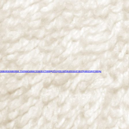
к
макияж
макияж глаз
маска
масло
новости
нюд
обзор
политика
пошагово
правила
ресницы