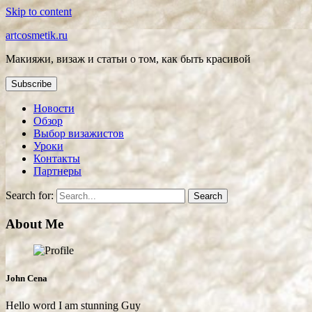
Skip to content
artcosmetik.ru
Макияжи, визаж и статьи о том, как быть красивой
Subscribe
Новости
Обзор
Выбор визажистов
Уроки
Контакты
Партнеры
Search for:
About Me
John Cena
Hello word I am stunning Guy