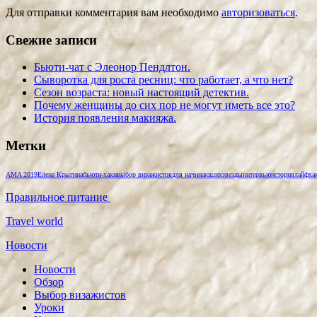
Для отправки комментария вам необходимо
авторизоваться
.
Свежие записи
Бьюти-чат с Элеонор Пендлтон.
Сыворотка для роста ресниц: что работает, а что нет?
Сезон возраста: новый настоящий детектив.
Почему женщины до сих пор не могут иметь все это?
История появления макияжа.
Метки
AMA 2019
Елена Крыгина
бьюти-хаки
выбор визажистов
для начинающих
звезды
интервью
история
лайфха
Правильное питание
Travel world
Новости
Новости
Обзор
Выбор визажистов
Уроки