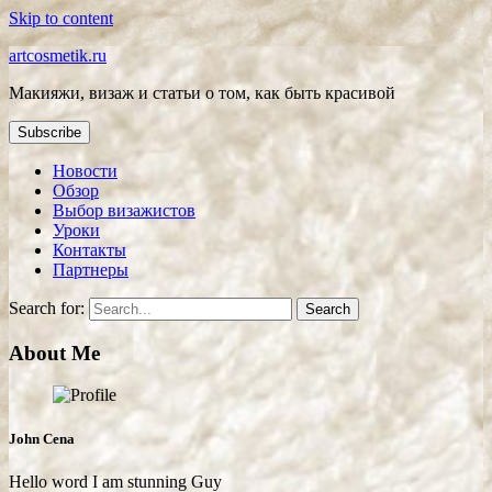
Skip to content
artcosmetik.ru
Макияжи, визаж и статьи о том, как быть красивой
Subscribe
Новости
Обзор
Выбор визажистов
Уроки
Контакты
Партнеры
Search for:
About Me
John Cena
Hello word I am stunning Guy