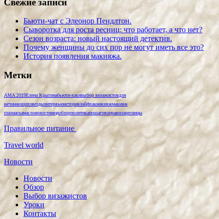
Свежие записи
Бьюти-чат с Элеонор Пендлтон.
Сыворотка для роста ресниц: что работает, а что нет?
Сезон возраста: новый настоящий детектив.
Почему женщины до сих пор не могут иметь все это?
История появления макияжа.
Метки
AMA 2019
Елена Крыгина
бьюти-хаки
выбор визажистов
для
начинающих
звезды
интервью
история
лайфхак
макияж
макияж
глаз
маска
масло
новости
нюд
обзор
политика
пошагово
правила
ресницы
Правильное питание
Travel world
Новости
Новости
Обзор
Выбор визажистов
Уроки
Контакты