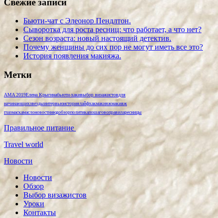
Свежие записи
Бьюти-чат с Элеонор Пендлтон.
Сыворотка для роста ресниц: что работает, а что нет?
Сезон возраста: новый настоящий детектив.
Почему женщины до сих пор не могут иметь все это?
История появления макияжа.
Метки
AMA 2019
Елена Крыгина
бьюти-хаки
выбор визажистов
для
начинающих
звезды
интервью
история
лайфхак
макияж
макияж
глаз
маска
масло
новости
нюд
обзор
политика
пошагово
правила
ресницы
Правильное питание
Travel world
Новости
Новости
Обзор
Выбор визажистов
Уроки
Контакты