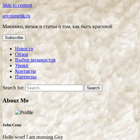
Skip to content
artcosmetik.ru
Макияжи, визаж и статьи о том, как быть красивой
Subscribe
Новости
Обзор
Выбор визажистов
Уроки
Контакты
Партнеры
Search for:
About Me
John Cena
Hello word I am stunning Guy