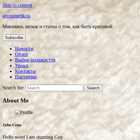
Skip to content
artcosmetik.ru
Макияжи, визаж и статьи о том, как быть красивой
Subscribe
Новости
Обзор
Выбор визажистов
Уроки
Контакты
Партнеры
Search for:
About Me
John Cena
Hello word I am stunning Guy