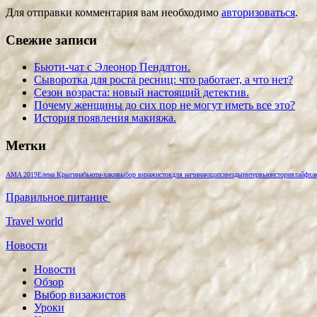
Для отправки комментария вам необходимо
авторизоваться
.
Свежие записи
Бьюти-чат с Элеонор Пендлтон.
Сыворотка для роста ресниц: что работает, а что нет?
Сезон возраста: новый настоящий детектив.
Почему женщины до сих пор не могут иметь все это?
История появления макияжа.
Метки
AMA 2019
Елена Крыгина
бьюти-хаки
выбор визажистов
для начинающих
звезды
интервью
история
лайфха
Правильное питание
Travel world
Новости
Новости
Обзор
Выбор визажистов
Уроки