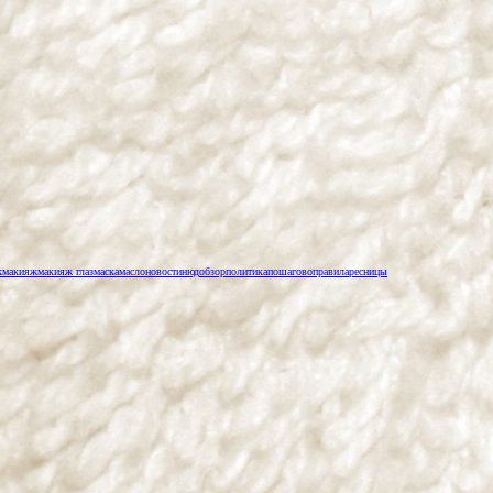
к
макияж
макияж глаз
маска
масло
новости
нюд
обзор
политика
пошагово
правила
ресницы