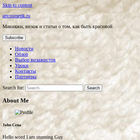
Skip to content
artcosmetik.ru
Макияжи, визаж и статьи о том, как быть красивой
Subscribe
Новости
Обзор
Выбор визажистов
Уроки
Контакты
Партнеры
Search for:
About Me
John Cena
Hello word I am stunning Guy