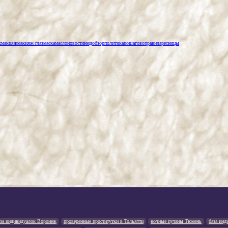
к
макияж
макияж глаз
маска
масло
новости
нюд
обзор
политика
пошагово
правила
ресницы
аза индивидуалок Воронеж
проверенные проститутки в Тольятти
ночные путаны Тюмень
база инд