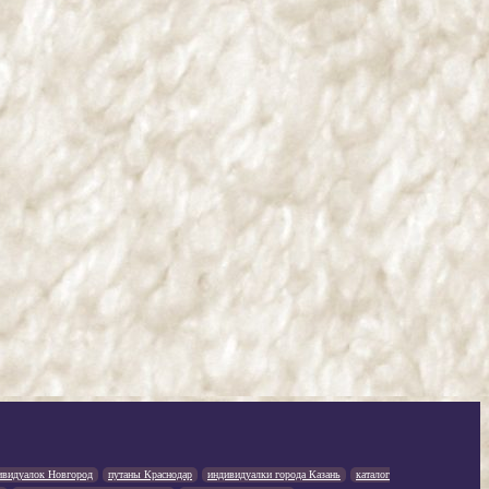
ивидуалок Новгород
путаны Краснодар
индивидуалки города Казань
каталог