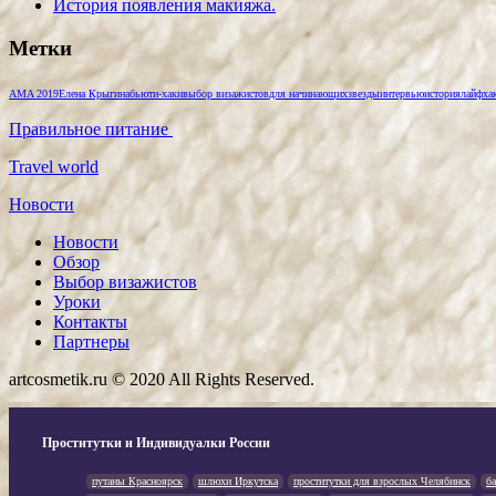
История появления макияжа.
Метки
AMA 2019
Елена Крыгина
бьюти-хаки
выбор визажистов
для начинающих
звезды
интервью
история
лайфха
Правильное питание
Travel world
Новости
Новости
Обзор
Выбор визажистов
Уроки
Контакты
Партнеры
artcosmetik.ru © 2020 All Rights Reserved.
Проститутки и Индивидуалки России
путаны Красноярск
шлюхи Иркутска
проститутки для взрослых Челябинск
б