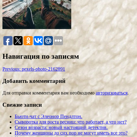
Навигация по записям
Previous:
pexels-photo-2162891
Добавить комментарий
Для отправки комментария вам необходимо
авторизоваться
.
Свежие записи
Бьюти-чат с Элеонор Пендлтон.
Сыворотка для роста ресниц: что работает, а что нет?
Сезон возраста: новый настоящий детектив.
Почему женщины до сих пор не могут иметь все это?