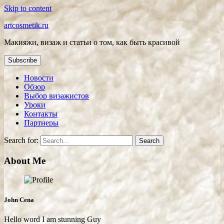
Skip to content
artcosmetik.ru
Макияжи, визаж и статьи о том, как быть красивой
Subscribe
Новости
Обзор
Выбор визажистов
Уроки
Контакты
Партнеры
Search for:
About Me
John Cena
Hello word I am stunning Guy