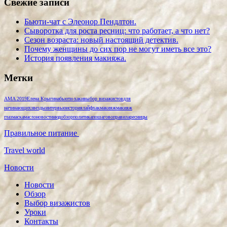
Свежие записи
Бьюти-чат с Элеонор Пендлтон.
Сыворотка для роста ресниц: что работает, а что нет?
Сезон возраста: новый настоящий детектив.
Почему женщины до сих пор не могут иметь все это?
История появления макияжа.
Метки
AMA 2019
Елена Крыгина
бьюти-хаки
выбор визажистов
для
начинающих
звезды
интервью
история
лайфхак
макияж
макияж
глаз
маска
масло
новости
нюд
обзор
политика
пошагово
правила
ресницы
Правильное питание
Travel world
Новости
Новости
Обзор
Выбор визажистов
Уроки
Контакты