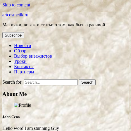
Skip to content
artcosmetik.ru
Макияжи, визаж и статьи о том, как быть красивой
Subscribe
Новости
Обзор
Выбор визажистов
Уроки
Контакты
Партнеры
Search for:
About Me
John Cena
Hello word I am stunning Guy