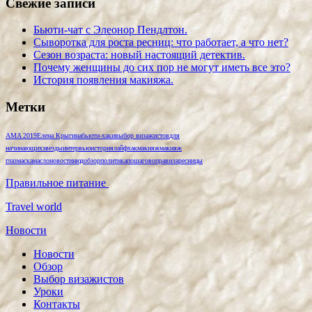
Свежие записи
Бьюти-чат с Элеонор Пендлтон.
Сыворотка для роста ресниц: что работает, а что нет?
Сезон возраста: новый настоящий детектив.
Почему женщины до сих пор не могут иметь все это?
История появления макияжа.
Метки
AMA 2019
Елена Крыгина
бьюти-хаки
выбор визажистов
для
начинающих
звезды
интервью
история
лайфхак
макияж
макияж
глаз
маска
масло
новости
нюд
обзор
политика
пошагово
правила
ресницы
Правильное питание
Travel world
Новости
Новости
Обзор
Выбор визажистов
Уроки
Контакты