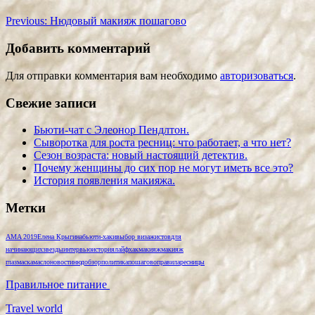
Previous:
Нюдовый макияж пошагово
Добавить комментарий
Для отправки комментария вам необходимо
авторизоваться
.
Свежие записи
Бьюти-чат с Элеонор Пендлтон.
Сыворотка для роста ресниц: что работает, а что нет?
Сезон возраста: новый настоящий детектив.
Почему женщины до сих пор не могут иметь все это?
История появления макияжа.
Метки
AMA 2019
Елена Крыгина
бьюти-хаки
выбор визажистов
для
начинающих
звезды
интервью
история
лайфхак
макияж
макияж
глаз
маска
масло
новости
нюд
обзор
политика
пошагово
правила
ресницы
Правильное питание
Travel world