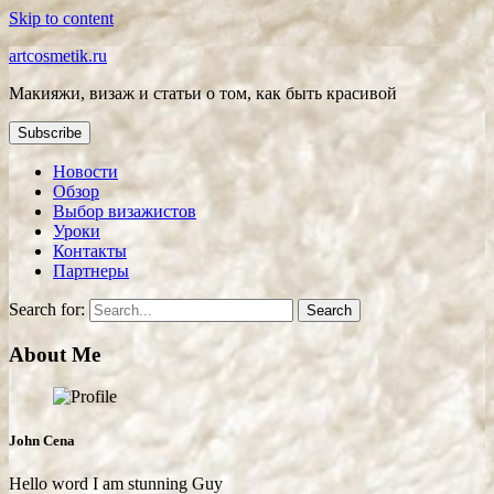
Skip to content
artcosmetik.ru
Макияжи, визаж и статьи о том, как быть красивой
Subscribe
Новости
Обзор
Выбор визажистов
Уроки
Контакты
Партнеры
Search for:
About Me
John Cena
Hello word I am stunning Guy