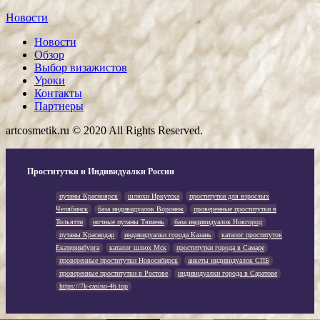
Новости
Новости
Обзор
Выбор визажистов
Уроки
Контакты
Партнеры
artcosmetik.ru © 2020 All Rights Reserved.
Проститутки и Индивидуалки России
путаны Красноярск
шлюхи Иркутска
проститутки для взрослых
Челябинск
база индивидуалок Воронеж
проверенные проститутки в
Тольятти
ночные путаны Тюмень
база индивидуалок Новгород
путаны Краснодар
индивидуалки города Казань
каталог проституток
Екатеринбурга
каталог шлюх Мск
проститутки города в Самаре
проверенные проститутки Новосибирск
анкеты индивидуалок СПБ
проверенные проститутки в Ростове
индивидуалки города в Саратове
https://7k-casino-4h.top