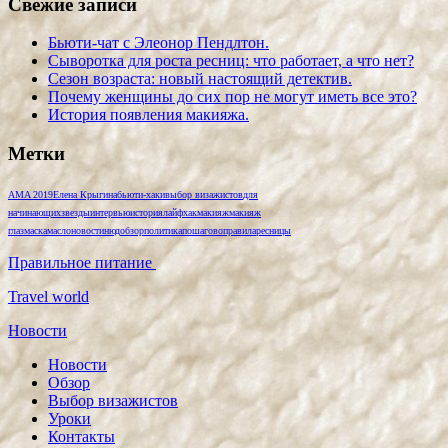
Свежие записи
Бьюти-чат с Элеонор Пендлтон.
Сыворотка для роста ресниц: что работает, а что нет?
Сезон возраста: новый настоящий детектив.
Почему женщины до сих пор не могут иметь все это?
История появления макияжа.
Метки
AMA 2019
Елена Крыгина
бьюти-хаки
выбор визажистов
для
начинающих
звезды
интервью
история
лайфхак
макияж
макияж
глаз
маска
масло
новости
нюд
обзор
политика
пошагово
правила
ресницы
Правильное питание
Travel world
Новости
Новости
Обзор
Выбор визажистов
Уроки
Контакты