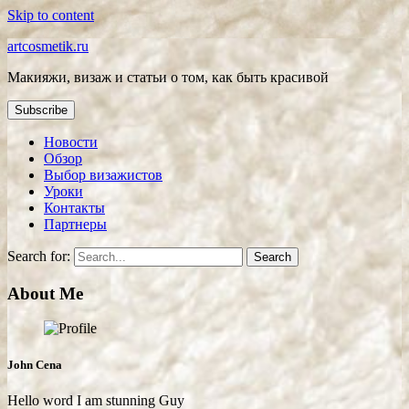
Skip to content
artcosmetik.ru
Макияжи, визаж и статьи о том, как быть красивой
Subscribe
Новости
Обзор
Выбор визажистов
Уроки
Контакты
Партнеры
Search for:
About Me
John Cena
Hello word I am stunning Guy