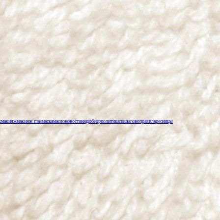
к
макияж
макияж глаз
маска
масло
новости
нюд
обзор
политика
пошагово
правила
ресницы