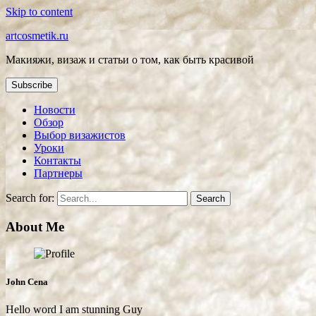
Skip to content
artcosmetik.ru
Макияжи, визаж и статьи о том, как быть красивой
Subscribe
Новости
Обзор
Выбор визажистов
Уроки
Контакты
Партнеры
Search for:
About Me
John Cena
Hello word I am stunning Guy