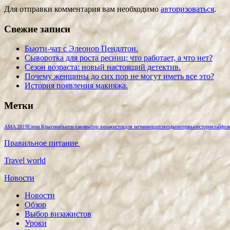
Для отправки комментария вам необходимо
авторизоваться
.
Свежие записи
Бьюти-чат с Элеонор Пендлтон.
Сыворотка для роста ресниц: что работает, а что нет?
Сезон возраста: новый настоящий детектив.
Почему женщины до сих пор не могут иметь все это?
История появления макияжа.
Метки
AMA 2019
Елена Крыгина
бьюти-хаки
выбор визажистов
для начинающих
звезды
интервью
история
лайфха
Правильное питание
Travel world
Новости
Новости
Обзор
Выбор визажистов
Уроки