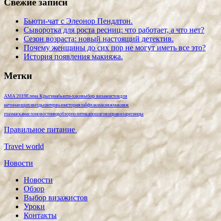
Свежие записи
Бьюти-чат с Элеонор Пендлтон.
Сыворотка для роста ресниц: что работает, а что нет?
Сезон возраста: новый настоящий детектив.
Почему женщины до сих пор не могут иметь все это?
История появления макияжа.
Метки
AMA 2019
Елена Крыгина
бьюти-хаки
выбор визажистов
для
начинающих
звезды
интервью
история
лайфхак
макияж
макияж
глаз
маска
масло
новости
нюд
обзор
политика
пошагово
правила
ресницы
Правильное питание
Travel world
Новости
Новости
Обзор
Выбор визажистов
Уроки
Контакты