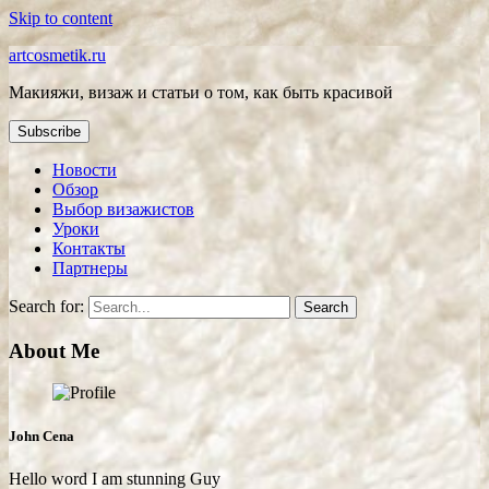
Skip to content
artcosmetik.ru
Макияжи, визаж и статьи о том, как быть красивой
Subscribe
Новости
Обзор
Выбор визажистов
Уроки
Контакты
Партнеры
Search for:
About Me
John Cena
Hello word I am stunning Guy