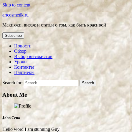
Skip to content
artcosmetik.ru
Макияжи, визаж и статьи о том, как быть красивой
Subscribe
Новости
Обзор
Выбор визажистов
Уроки
Контакты
Партнеры
Search for:
About Me
John Cena
Hello word I am stunning Guy