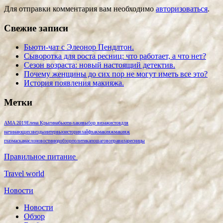
Для отправки комментария вам необходимо
авторизоваться
.
Свежие записи
Бьюти-чат с Элеонор Пендлтон.
Сыворотка для роста ресниц: что работает, а что нет?
Сезон возраста: новый настоящий детектив.
Почему женщины до сих пор не могут иметь все это?
История появления макияжа.
Метки
AMA 2019
Елена Крыгина
бьюти-хаки
выбор визажистов
для
начинающих
звезды
интервью
история
лайфхак
макияж
макияж
глаз
маска
масло
новости
нюд
обзор
политика
пошагово
правила
ресницы
Правильное питание
Travel world
Новости
Новости
Обзор