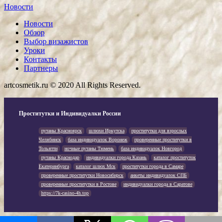
Новости
Новости
Обзор
Выбор визажистов
Уроки
Контакты
Партнеры
artcosmetik.ru © 2020 All Rights Reserved.
Проститутки и Индивидуалки России
путаны Красноярск
шлюхи Иркутска
проститутки для взрослых
Челябинск
база индивидуалок Воронеж
проверенные проститутки в
Тольятти
ночные путаны Тюмень
база индивидуалок Новгород
путаны Краснодар
индивидуалки города Казань
каталог проституток
Екатеринбурга
каталог шлюх Мск
проститутки города в Самаре
проверенные проститутки Новосибирск
анкеты индивидуалок СПБ
проверенные проститутки в Ростове
индивидуалки города в Саратове
https://7k-casino-4h.top