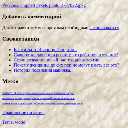
Previous:
cropped-pexels-photo-2737022.jpeg
Добавить комментарий
Для отправки комментария вам необходимо
авторизоваться
.
Свежие записи
Бьюти-чат с Элеонор Пендлтон.
Сыворотка для роста ресниц: что работает, а что нет?
Сезон возраста: новый настоящий детектив.
Почему женщины до сих пор не могут иметь все это?
История появления макияжа.
Метки
AMA 2019
Елена Крыгина
бьюти-хаки
выбор визажистов
для
начинающих
звезды
интервью
история
лайфхак
макияж
макияж
глаз
маска
масло
новости
нюд
обзор
политика
пошагово
правила
ресницы
Правильное питание
Travel world