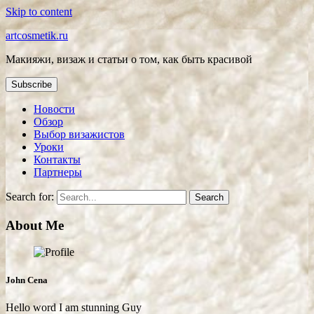
Skip to content
artcosmetik.ru
Макияжи, визаж и статьи о том, как быть красивой
Subscribe
Новости
Обзор
Выбор визажистов
Уроки
Контакты
Партнеры
Search for:
About Me
John Cena
Hello word I am stunning Guy