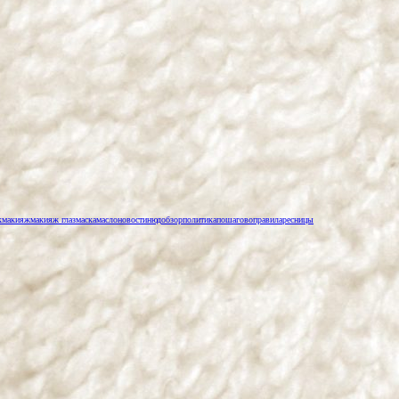
к
макияж
макияж глаз
маска
масло
новости
нюд
обзор
политика
пошагово
правила
ресницы