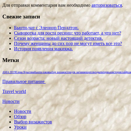
Для отправки комментария вам необходимо
авторизоваться
.
Свежие записи
Бьюти-чат с Элеонор Пендлтон.
Сыворотка для роста ресниц: что работает, а что нет?
Сезон возраста: новый настоящий детектив.
Почему женщины до сих пор не могут иметь все это?
История появления макияжа.
Метки
AMA 2019
Елена Крыгина
бьюти-хаки
выбор визажистов
для начинающих
звезды
интервью
история
лайфха
Правильное питание
Travel world
Новости
Новости
Обзор
Выбор визажистов
Уроки