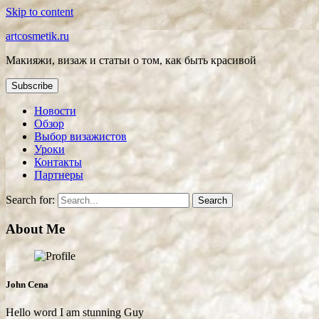
Skip to content
artcosmetik.ru
Макияжи, визаж и статьи о том, как быть красивой
Subscribe
Новости
Обзор
Выбор визажистов
Уроки
Контакты
Партнеры
Search for:
About Me
John Cena
Hello word I am stunning Guy