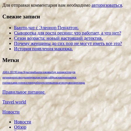
Для отправки комментария вам необходимо
авторизоваться
.
Свежие записи
Бьюти-чат с Элеонор Пендлтон.
Сыворотка для роста ресниц: что работает, а что нет?
Сезон возраста: новый настоящий детектив.
Почему женщины до сих пор не могут иметь все это?
История появления макияжа.
Метки
AMA 2019
Елена Крыгина
бьюти-хаки
выбор визажистов
для
начинающих
звезды
интервью
история
лайфхак
макияж
макияж
глаз
маска
масло
новости
нюд
обзор
политика
пошагово
правила
ресницы
Правильное питание
Travel world
Новости
Новости
Обзор