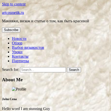
Skip to content
artcosmetik.ru
Макияжи, визаж и статьи о том, как быть красивой
Subscribe
Новости
Обзор
Выбор визажистов
Уроки
Контакты
Партнеры
Search for:
About Me
John Cena
Hello word I am stunning Guy