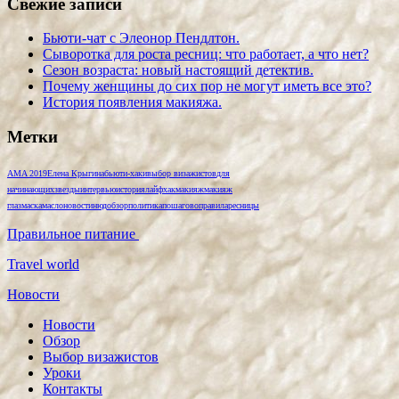
Свежие записи
Бьюти-чат с Элеонор Пендлтон.
Сыворотка для роста ресниц: что работает, а что нет?
Сезон возраста: новый настоящий детектив.
Почему женщины до сих пор не могут иметь все это?
История появления макияжа.
Метки
AMA 2019
Елена Крыгина
бьюти-хаки
выбор визажистов
для
начинающих
звезды
интервью
история
лайфхак
макияж
макияж
глаз
маска
масло
новости
нюд
обзор
политика
пошагово
правила
ресницы
Правильное питание
Travel world
Новости
Новости
Обзор
Выбор визажистов
Уроки
Контакты