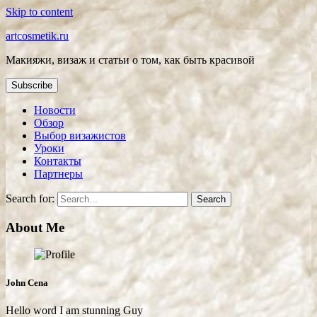
Skip to content
artcosmetik.ru
Макияжи, визаж и статьи о том, как быть красивой
Subscribe
Новости
Обзор
Выбор визажистов
Уроки
Контакты
Партнеры
Search for:
About Me
John Cena
Hello word I am stunning Guy